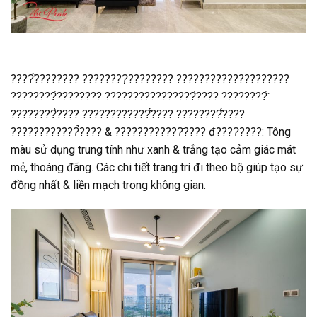
????̛́???????? ????????̣???????? ????????????????????
????????́???????? ????????????????̂́???? ????????̂́
????????̀???? ????????????̂́???? ????????̂́????
????????????̉???? & ????????????̣̂???? đ????̣????: Tông
màu sử dụng trung tính như xanh & trắng tạo cảm giác mát
mẻ, thoáng đãng. Các chi tiết trang trí đi theo bộ giúp tạo sự
đồng nhất & liền mạch trong không gian.