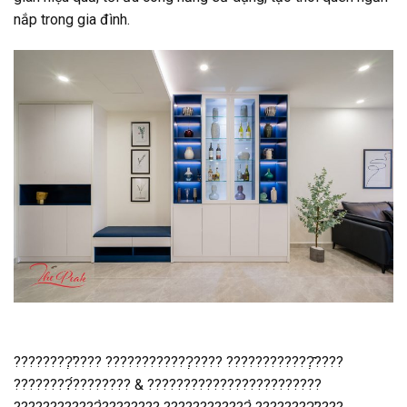
nắp trong gia đình.
????????̛̣???? ????????????̣???? ????????????̣̂????
????????́???????? & ????????????????????????