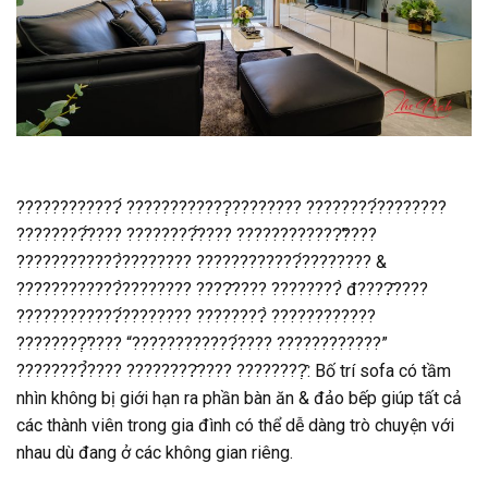
????????????́ ????????????̣???????? ????????́????????
????????̂́???? ????????̂́???? ????????????̛̃????
????????????̀???????? ????????????́???????? &
????????????̀???????? ????̆???? ????????̀ đ????̂????
????????????́???????? ????????̀ ????????????
????????̛̣???? “????????????́???? ????????????”
????????̉???? ????????̆???? ????????̣̂: Bố trí sofa có tầm
nhìn không bị giới hạn ra phần bàn ăn & đảo bếp giúp tất cả
các thành viên trong gia đình có thể dễ dàng trò chuyện với
nhau dù đang ở các không gian riêng.