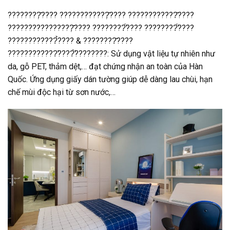
????????̣̂???? ????????????̣̂???? ????????????̂????
????????????????̣̂???? ????????̛́???? ????????̛́????
????????????̉???? & ????????̂????
????????????̛????̛̀????????: Sử dụng vật liệu tự nhiên như
da, gỗ PET, thảm dệt,… đạt chứng nhận an toàn của Hàn
Quốc. Ứng dụng giấy dán tường giúp dễ dàng lau chùi, hạn
chế mùi độc hại từ sơn nước,…