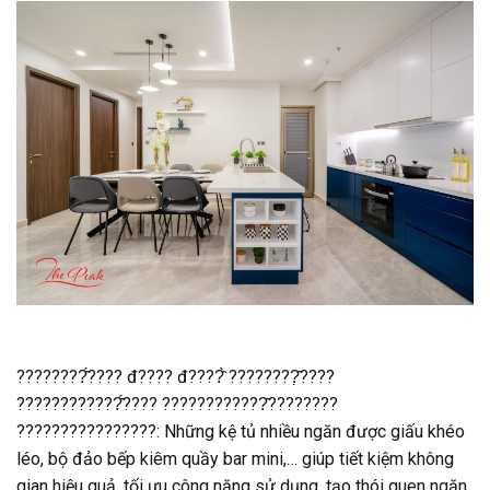
????????̂́???? đ???? đ????̂̀ ????????̣̂????
????????????̂́???? ????????????̂????????
????????????????: Những kệ tủ nhiều ngăn được giấu khéo
léo, bộ đảo bếp kiêm quầy bar mini,… giúp tiết kiệm không
gian hiệu quả, tối ưu công năng sử dụng, tạo thói quen ngăn