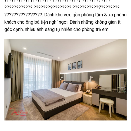
????????????̀???????? ????????????̀ ????????̛̣????
???????????? ????????̛̀???????? ????????????̀????????
????????????̂????: Dành khu vực gần phòng tắm & xa phòng
khách cho ông bà tiện nghỉ ngơi. Dành những không gian ít
góc cạnh, nhiều ánh sáng tự nhiên cho phòng trẻ em…