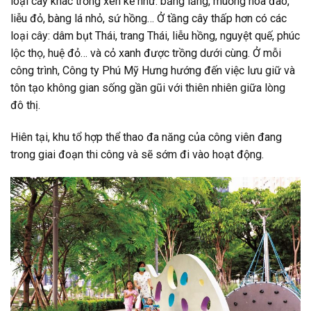
loại cây khác trồng xen kẽ như: bằng lăng, muồng hoa đào,
liễu đỏ, bàng lá nhỏ, sứ hồng… Ở tầng cây thấp hơn có các
loại cây: dâm bụt Thái, trang Thái, liễu hồng, nguyệt quế, phúc
lộc thọ, huệ đỏ… và cỏ xanh được trồng dưới cùng. Ở mỗi
công trình, Công ty Phú Mỹ Hưng hướng đến việc lưu giữ và
tôn tạo không gian sống gần gũi với thiên nhiên giữa lòng
đô thị.
Hiên tại, khu tổ hợp thể thao đa năng của công viên đang
trong giai đoạn thi công và sẽ sớm đi vào hoạt động.