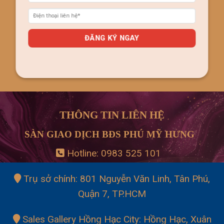
THÔNG TIN LIÊN HỆ
SÀN GIAO DỊCH BĐS PHÚ MỸ HƯNG
Hotline:
0983 525 101
Trụ sở chính: 801 Nguyễn Văn Linh, Tân Phú,
Quận 7, TP.HCM
Sales Gallery Hồng Hạc City: Hồng Hạc, Xuân