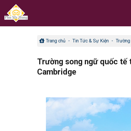
Bỏ
qua
nội
dung
Trang chủ
-
Tin Tức & Sự Kiện
-
Trường 
Trường song ngữ quốc tế t
Cambridge