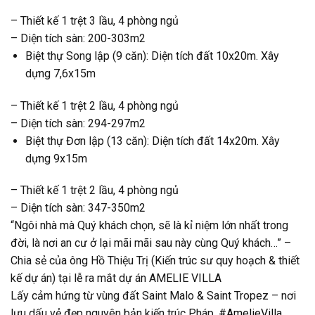
– Thiết kế 1 trệt 3 lầu, 4 phòng ngủ
– Diện tích sàn: 200-303m2
Biệt thự Song lập (9 căn): Diện tích đất 10x20m. Xây
dựng 7,6x15m
– Thiết kế 1 trệt 2 lầu, 4 phòng ngủ
– Diện tích sàn: 294-297m2
Biệt thự Đơn lập (13 căn): Diện tích đất 14x20m. Xây
dựng 9x15m
– Thiết kế 1 trệt 2 lầu, 4 phòng ngủ
– Diện tích sàn: 347-350m2
“Ngôi nhà mà Quý khách chọn, sẽ là kỉ niệm lớn nhất trong
đời, là nơi an cư ở lại mãi mãi sau này cùng Quý khách…” –
Chia sẻ của ông Hồ Thiệu Trị (Kiến trúc sư quy hoạch & thiết
kế dự án) tại lễ ra mắt dự án AMELIE VILLA
Lấy cảm hứng từ vùng đất Saint Malo & Saint Tropez – nơi
lưu dấu vẻ đẹp nguyên bản kiến trúc Pháp,
#AmelieVilla