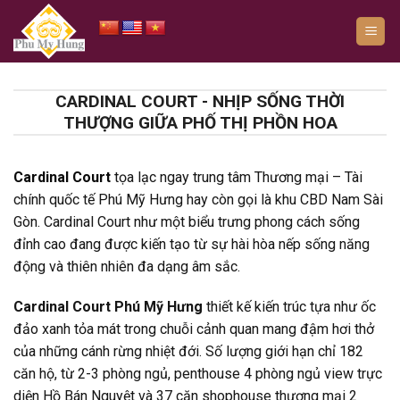
Bỏ
qua
nội
dung
CARDINAL COURT - NHỊP SỐNG THỜI
THƯỢNG GIỮA PHỐ THỊ PHỒN HOA
Cardinal Court
tọa lạc ngay trung tâm Thương mại – Tài
chính quốc tế Phú Mỹ Hưng hay còn gọi là khu CBD Nam Sài
Gòn. Cardinal Court như một biểu trưng phong cách sống
đỉnh cao đang được kiến tạo từ sự hài hòa nếp sống năng
động và thiên nhiên đa dạng âm sắc.
Cardinal Court Phú Mỹ Hưng
thiết kế kiến trúc tựa như ốc
đảo xanh tỏa mát trong chuỗi cảnh quan mang đậm hơi thở
của những cánh rừng nhiệt đới. Số lượng giới hạn chỉ 182
căn hộ, từ 2-3 phòng ngủ, penthouse 4 phòng ngủ view trực
diện Hồ Bán Nguyệt và 37 căn shophouse thương mại 2