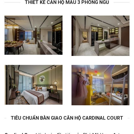
THIẾT KẾ CĂN HỘ MẪU 3 PHÒNG NGỦ
TIÊU CHUẨN BÀN GIAO CĂN HỘ CARDINAL COURT