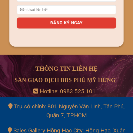
THÔNG TIN LIÊN HỆ
SÀN GIAO DỊCH BĐS PHÚ MỸ HƯNG
Hotline:
0983 525 101
Trụ sở chính: 801 Nguyễn Văn Linh, Tân Phú,
Quận 7, TP.HCM
Sales Gallery Hồng Hạc City: Hồng Hạc, Xuân