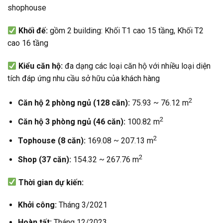
shophouse
Khối đế:
gồm 2 building: Khối T1 cao 15 tầng, Khối T2
cao 16 tầng
Kiểu căn hộ:
đa dạng các loại căn hộ với nhiều loại diện
tích đáp ứng nhu cầu sở hữu của khách hàng
2
Căn
hộ 2 phòng ngủ (128 căn):
75.93 ~ 76.12 m
2
Căn
hộ 3 phòng ngủ (46 căn):
100.82 m
2
Tophouse
(8 căn):
169.08 ~ 207.13 m
2
Shop
(37 căn):
154.32 ~ 267.76 m
Thời
gian dự kiến:
Khởi công:
Tháng 3/2021
Hoàn tất:
Tháng 12/2023