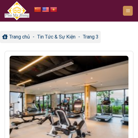
Bỏ
qua
nội
dung
Trang chủ
-
Tin Tức & Sự Kiện
-
Trang 3